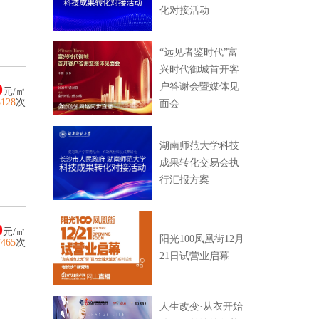
化对接活动
“远见者鉴时代”富
兴时代御城首开客
0
户答谢会暨媒体见
元/㎡
5128
次
面会
湖南师范大学科技
成果转化交易会执
行汇报方案
0
元/㎡
阳光100凤凰街12月
7465
次
21日试营业启幕
人生改变·从衣开始