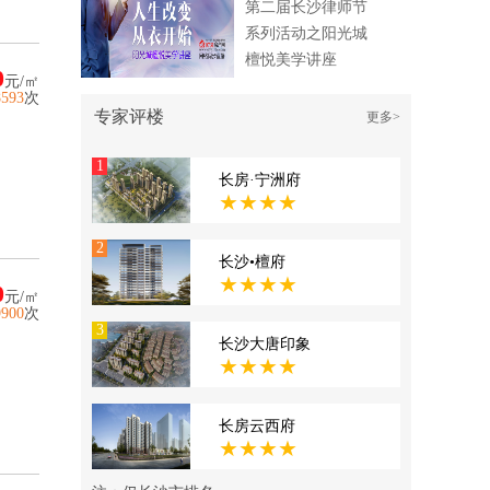
第二届长沙律师节
系列活动之阳光城
檀悦美学讲座
0
元/㎡
8593
次
专家评楼
更多>
1
长房·宁洲府
★★★★
2
长沙•檀府
★★★★
0
元/㎡
9900
次
3
长沙大唐印象
★★★★
长房云西府
★★★★