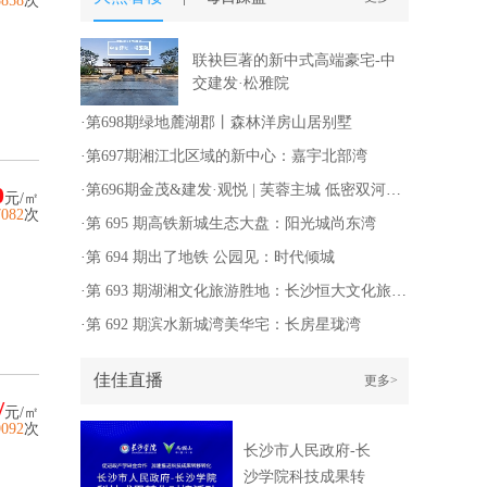
8858
次
联袂巨著的新中式高端豪宅-中
交建发·松雅院
·
第698期绿地麓湖郡丨森林洋房山居别墅
·
第697期湘江北区域的新中心：嘉宇北部湾
0
·
第696期金茂&建发·观悦 | 芙蓉主城 低密双河景东方国风华宅
元/㎡
7082
次
·
第 695 期高铁新城生态大盘：阳光城尚东湾
·
第 694 期出了地铁 公园见：时代倾城
·
第 693 期湖湘文化旅游胜地：长沙恒大文化旅游城
·
第 692 期滨水新城湾美华宅：长房星珑湾
佳佳直播
更多>
/
元/㎡
9092
次
长沙市人民政府-长
沙学院科技成果转