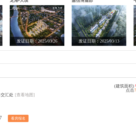
龙湖•天璞
嘉信博麓郡
发证日期：2025/03/26
发证日期：2025/03/13
(建筑面积)
点击
路交汇处
[查看地图]
7
看房报名