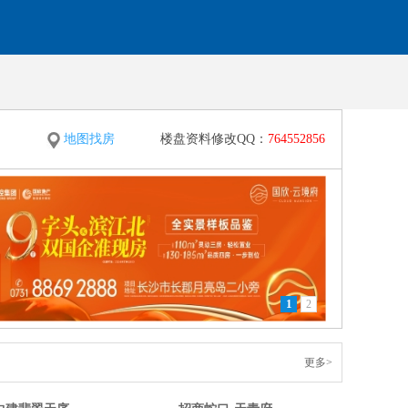
地图找房
楼盘资料修改QQ：
764552856
1
2
更多>