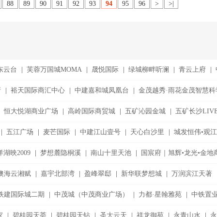
88
89
90
91
92
93
94
95
96
>
>|
东云台
|
芙蓉万国城MOMA
|
晟悦国际
|
绿城柳畔听澜
|
青云上府
|
府
|
裕天国际商汇中心
|
中建嘉和城凤凰台
|
金茂越秀·雨花金茂智慧科
恒大悦湖商业广场
|
高岭国际商贸城
|
五矿沁园金城
|
五矿长沙LIV
|
五江广场
|
麦芒国际
|
中建江山壹号
|
天心白沙里
|
城发恒伟•观
湖映2009
|
梦想麓隐桐溪
|
南山十里天池
|
国宸府｜旭辉•龙光•金地
澳海云湘赋
|
嘉宇北部湾
|
盈峰翠邸
|
新华联梦想城
|
万润滨江天著
铁建国际城二期
|
中茂城（中茂商业广场）
|
力都·星翰雅苑
|
中铁置
家
|
碧桂园天荟
|
碧桂园天钻
|
圣大云天
|
祥龙御苑
|
永青山水
|
永