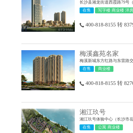
长沙县湘龙街道西霞路79号
在售
写字楼 商业楼 洋房
400-818-8155 转 837
梅溪鑫苑名家
梅溪新城东方红路与东雷路
在售
商业楼
400-818-8155 转 827
湘江玖号
在售
公寓 商业楼