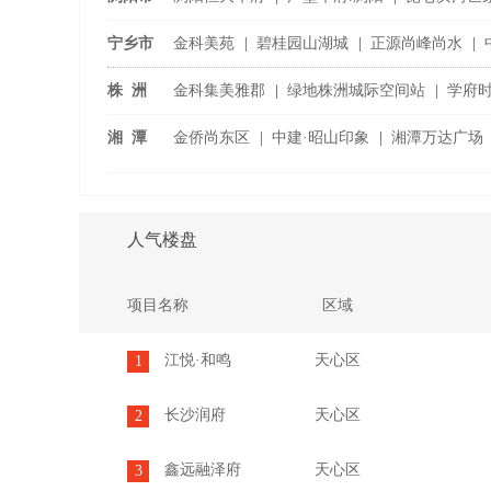
浏阳国际家具城
|
宁乡市
金科美苑
|
碧桂园山湖城
|
正源尚峰尚水
|
宁乡恒大御景半岛
|
株 洲
金科集美雅郡
|
绿地株洲城际空间站
|
学府
旗渌宴南都
|
湘 潭
金侨尚东区
|
中建·昭山印象
|
湘潭万达广场
潭房·中央公
...
人气楼盘
项目名称
区域
江悦·和鸣
天心区
1
长沙润府
天心区
2
鑫远融泽府
天心区
3