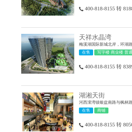
400-818-8155 转 818
天祥水晶湾
梅溪湖国际新城北岸，环湖
在售
写字楼 商业楼 普
400-818-8155 转 83
湖湘天街
河西溁湾镇银盆南路与枫林
在售
商铺
400-818-8155 转 805