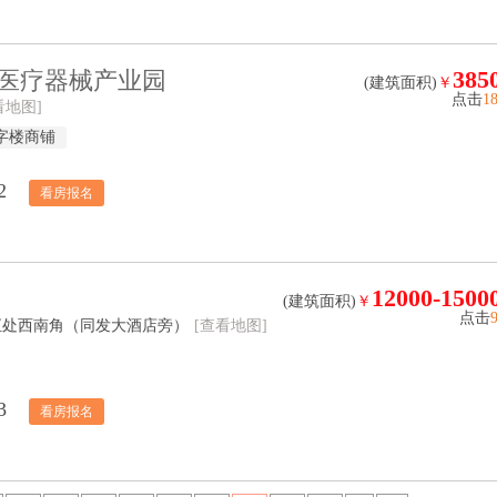
385
医疗器械产业园
(建筑面积)
￥
点击
1
看地图]
字楼商铺
2
看房报名
12000-1500
(建筑面积)
￥
点击
汇处西南角（同发大酒店旁）
[查看地图]
3
看房报名