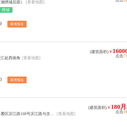
点击
1
（湘绣城后面）
[查看地图]
 商铺
9
看房报名
1600
(建筑面积)
￥
点击
7
交汇处西南角
[查看地图]
0
看房报名
180月
(建筑面积)
￥
点击
1
湘江玖号体验中心（长沙市岳麓区滨江路168号滨江路与含光路交叉口 ）
[查看地图]