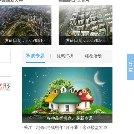
中建翡翠天序
招商蛇口·天青府
发证日期：2025/03/10
发证日期：2025/03/03
导购专题
|
优惠打折
|
楼盘活动
￥
待定
7833
次
各种品类楼盘、最新资讯
·
关注！地铁6号线明年4月开通！这些楼盘将成“香饽饽”！