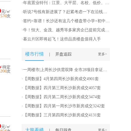
·
年底置业特刊：江景、大平层、名校、低价、地铁….8大热门片区精装9字头起！
0
元/㎡
·
听说7号线有新进展了？赶紧考虑一下在沿线附近安个家！
1570
次
·
签约=靠谱！长沙还有这几个楼盘带小学+初中“双名校”有房源在售！
·
牛！恒大、金茂、越秀等多家房企已提前完成全年目标，这些品牌盘仅需6字头起！
·
暮云片区即将起飞！这些品质楼盘值得入手
楼市行情
|
开盘追踪
更多>
￥
待定
·
一周楼市|上周长沙供需双降 全市28项目拿证入市
5200
次
·
【周数据】4月第四周长沙新房成交4901套
·
【周数据】四月第三周长沙新房成交4057套
·
【周数据】四月第二周长沙新房成交3474套
·
【周数据】四月第一周长沙市新房成交3242套
·
【周数据】三月第四周长沙新房成交4131套
0
元/㎡
大熊看楼
|
每日踩盘
更多>