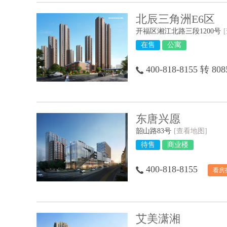
北辰三角洲E6区
开福区湘江北路三段1200号
在售
公寓
400-818-8155 转 808
东唐兴愿
韶山路83号
[查看地图]
待售
商业楼
400-818-8155
看房
艾美潇湘