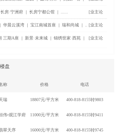
坛]
长房·宁洲府
|
长房宁都公馆
|
......
[业主论
坛]
|
华晨云溪湾
|
宝江南城首座
|
瑞和尚城
|
..
[业主论
坛]
 三期A座
|
新景·未来城
|
锦绣世家·西苑
|
[业主论
坛]
楼盘
名称
价格
电话
天瑞
18807元/平方米
400-818-8155转9803
恒伟•观江学府
11000元/平方米
400-818-8155转9411
翡翠天序
16000元/平方米
400-818-8155转9745