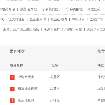
中建亮月湖
|
愿景·壹号院
|
宁乡美的院子
|
宁乡美的城
|
银太佳苑
|
时代
|
恒大珑悦台
|
星合湘水湾
|
景业山湖湾
|
中粮瑞府
|
世纪广场
|
湘潭万达广场五星级酒店
|
湘潭万达广场B地块13号楼
|
火炬学府二期
团购楼盘
推荐
项目名称
区域
楼盘
中海阅麓山
岳麓区
保利
1
梅溪湖金茂湾
岳麓区
城发
2
长房雍景湾
开福区
中建
3