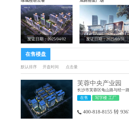
绿城桂语云著
旭辉雨金广场
发证日期：2025/04/02
发证日期：2025/03/31
在售楼盘
默认排序
开盘时间
点击量
芙蓉中央产业园
长沙市芙蓉区龟山路与经一
在售
写字楼 工厂
400-818-8155 转 936