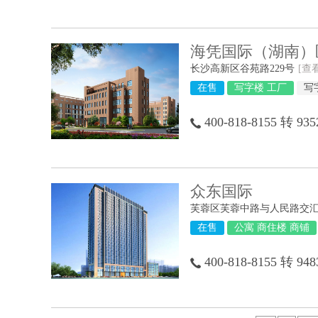
海凭国际（湖南）
长沙高新区谷苑路229号
[查
在售
写字楼 工厂
写
400-818-8155 转 935
众东国际
芙蓉区芙蓉中路与人民路交
在售
公寓 商住楼 商铺
400-818-8155 转 948