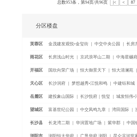
总数953条，第94页/共96页
|<
<
87
分区楼盘
芙蓉区
金茂建发观悦•金玺街
|
中交中央公园
|
长房
千江•
...
雨花区
长房浅山时光
|
京武浪琴山二期
|
中海星樾
|
泰禹雅鲤
|
开福区
国欣向荣广场
|
恒大御景天下
|
恒大清澜苑
|
湘江金茂府
|
卓越·朗宋
|
天心区
长沙润府
|
梦想越秀•江悦和鸣
|
中建钰和城
丽发新城四期
|
岳麓区
建投象山国际
|
长沙悦府｜悦玺
|
城发恒伟•洋
望城区
富基世纪公园
|
中交凤鸣九章
|
湾田国际
|
时代倾城•
长沙县
长龙湾二期
|
华润置地广场
|
紫华郡
|
中国
|
中梁鎏金公馆
|
浏阳市
浏阳恒大华府
|
广垦华府.浏阳
|
昆仑滨河世