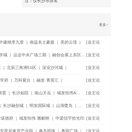
注：仅长沙市排名
更多>
中建桃李九章
|
南益名士豪庭
|
美的云璟
|
[业主论
坛]
学城
|
运达中央广场三期
|
融创会展上东区
....
[业主论
坛]
E
|
北辰三角洲E6区
|
深业沙河城
|
[业主论
坛]
江学府
|
万科紫台
|
融发·菁英汇
|
[业主论
坛]
商置
|
长沙如院
|
南山天岳
|
城发恒伟&
...
[业主论
坛]
|
长沙融创城
|
明发国际城
|
山湖鹭岛
|
...
[业主论
坛]
业诺德府
|
城发恒伟·雅郦映
|
中梁信宇拾光印
[业主论
坛]
安星辰家居产业园
|
鑫岛明珠
|
奥园广场
|
[业主论