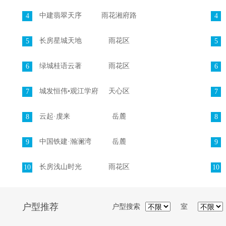
中建翡翠天序
雨花湘府路
4
4
长房星城天地
雨花区
5
5
绿城桂语云著
雨花区
6
6
城发恒伟•观江学府
天心区
7
7
云起·虔来
岳麓
8
8
中国铁建·瀚澜湾
岳麓
9
9
长房浅山时光
雨花区
10
10
户型推荐
户型搜索
室