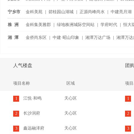
浏阳国际家具城
|
宁乡市
金科美苑
|
碧桂园山湖城
|
正源尚峰尚水
|
中建亮月湖
宁乡恒大御景半岛
|
株 洲
金科集美雅郡
|
绿地株洲城际空间站
|
学府时代
|
恒大
旗渌宴南都
|
湘 潭
金侨尚东区
|
中建·昭山印象
|
湘潭万达广场
|
湘潭万达
潭房·中央公
...
人气楼盘
团
项目名称
区域
项目
江悦·和鸣
天心区
1
1
长沙润府
天心区
2
2
鑫远融泽府
天心区
3
3