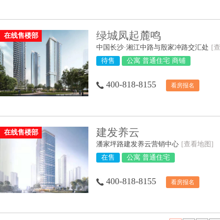
绿城凤起麓鸣
在线售楼部
中国长沙·湘江中路与殷家冲路交汇处
[
待售
公寓 普通住宅 商铺
400-818-8155
看房报名
建发养云
在线售楼部
潘家坪路建发养云营销中心
[查看地图]
在售
公寓 普通住宅
400-818-8155
看房报名