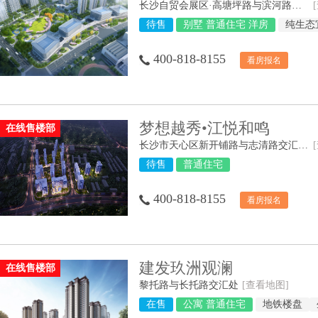
长沙自贸会展区·高塘坪路与滨河路交汇处
待售
别墅 普通住宅 洋房
纯生态
400-818-8155
看房报名
梦想越秀•江悦和鸣
在线售楼部
长沙市天心区新开铺路与志清路交汇处（长郡外国语实验学校旁）
待售
普通住宅
400-818-8155
看房报名
建发玖洲观澜
在线售楼部
黎托路与长托路交汇处
[查看地图]
在售
公寓 普通住宅
地铁楼盘