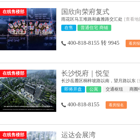
国欣向荣府复式
在线售楼部
雨花区马王堆路和鑫雅路交汇处
[查看地
在售
普通住宅 商铺
400-818-8155 转 9945
看房报
长沙悦府｜悦玺
在线售楼部
长沙岳麓区桐梓坡路以南，望月路以东
即将开盘
公寓
交通枢纽
商圈
400-818-8155
看房报名
运达会展湾
在线售楼部