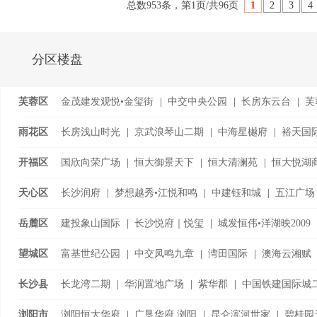
总数953条，第1页/共96页
1
2
3
4
分区楼盘
芙蓉区
金茂建发观悦•金玺街
|
中交中央公园
|
长房东云台
|
芙
千江•
...
雨花区
长房浅山时光
|
京武浪琴山二期
|
中海星樾府
|
裕天国
|
泰禹雅鲤
|
开福区
国欣向荣广场
|
恒大御景天下
|
恒大清澜苑
|
恒大悦湖
湘江金茂府
|
卓越·朗宋
|
天心区
长沙润府
|
梦想越秀•江悦和鸣
|
中建钰和城
|
五江广场
丽发新城四期
|
岳麓区
建投象山国际
|
长沙悦府｜悦玺
|
城发恒伟•洋湖映2009
望城区
富基世纪公园
|
中交凤鸣九章
|
湾田国际
|
澳海云湘赋
时代倾城•
长沙县
长龙湾二期
|
华润置地广场
|
紫华郡
|
中国铁建国际城
|
中梁鎏金公馆
|
浏阳市
浏阳恒大华府
|
广垦华府.浏阳
|
昆仑滨河世家
|
碧桂园