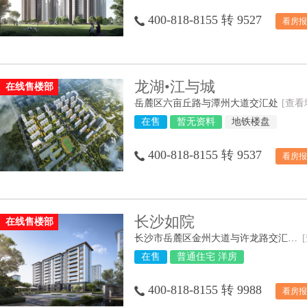
400-818-8155 转 9527
看房报
龙湖•江与城
在线售楼部
岳麓区六亩丘路与潭州大道交汇处
[查看
在售
暂无资料
地铁楼盘
400-818-8155 转 9537
看房报
长沙如院
在线售楼部
长沙市岳麓区金州大道与许龙路交汇处西南角
在售
普通住宅 洋房
400-818-8155 转 9988
看房报