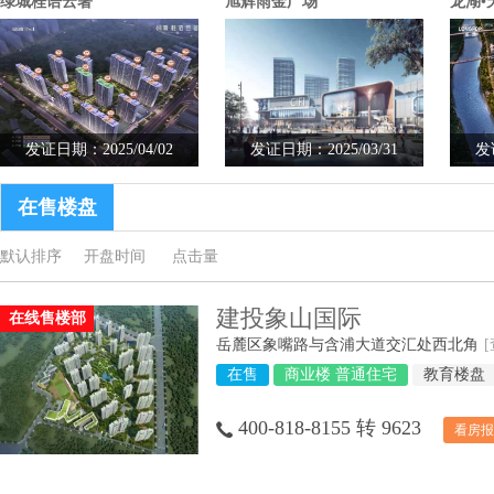
绿城桂语云著
旭辉雨金广场
龙湖•
发证日期：2025/04/02
发证日期：2025/03/31
发
在售楼盘
默认排序
开盘时间
点击量
建投象山国际
在线售楼部
岳麓区象嘴路与含浦大道交汇处西北角
在售
商业楼 普通住宅
教育楼盘
400-818-8155 转 9623
看房报