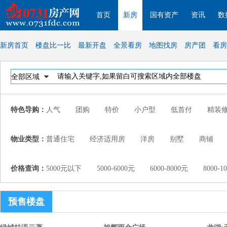
首页
新房
国有资产
资讯
数
新房首页
楼盘比一比
最新开盘
全景看房
地图找房
房产团
看房
特色导购：
人气
团购
特价
小户型
低首付
精装
物业类型：
普通住宅
经济适用房
洋房
别墅
商铺
价格查询：
5000元以下
5000-6000元
6000-8000元
8000
预售楼盘