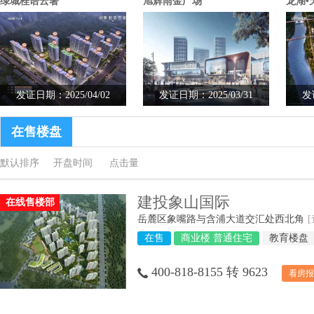
绿城桂语云著
旭辉雨金广场
龙湖•
发证日期：2025/04/02
发证日期：2025/03/31
发
在售楼盘
默认排序
开盘时间
点击量
建投象山国际
在线售楼部
岳麓区象嘴路与含浦大道交汇处西北角
在售
商业楼 普通住宅
教育楼盘
400-818-8155 转 9623
看房报