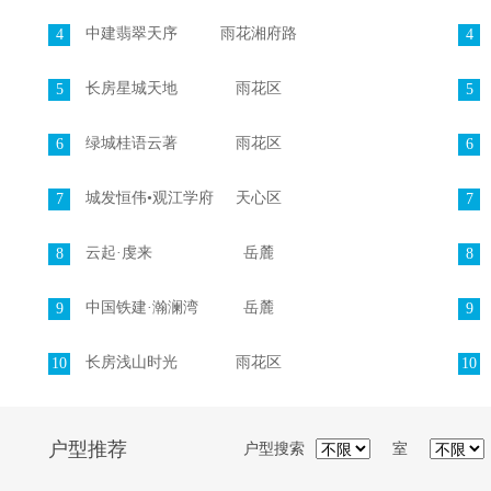
中建翡翠天序
雨花湘府路
4
4
长房星城天地
雨花区
5
5
绿城桂语云著
雨花区
6
6
城发恒伟•观江学府
天心区
7
7
云起·虔来
岳麓
8
8
中国铁建·瀚澜湾
岳麓
9
9
长房浅山时光
雨花区
10
10
户型推荐
户型搜索
室