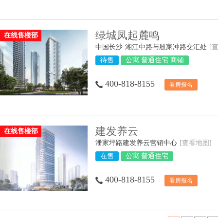
绿城凤起麓鸣
在线售楼部
中国长沙·湘江中路与殷家冲路交汇处
[
待售
公寓 普通住宅 商铺
400-818-8155
看房报名
建发养云
在线售楼部
潘家坪路建发养云营销中心
[查看地图]
在售
公寓 普通住宅
400-818-8155
看房报名