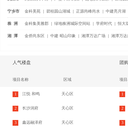
浏阳国际家具城
|
宁乡市
金科美苑
|
碧桂园山湖城
|
正源尚峰尚水
|
中建亮月湖
宁乡恒大御景半岛
|
株 洲
金科集美雅郡
|
绿地株洲城际空间站
|
学府时代
|
恒大
旗渌宴南都
|
湘 潭
金侨尚东区
|
中建·昭山印象
|
湘潭万达广场
|
湘潭万达
潭房·中央公
...
人气楼盘
团
项目名称
区域
项目
江悦·和鸣
天心区
1
1
长沙润府
天心区
2
2
鑫远融泽府
天心区
3
3