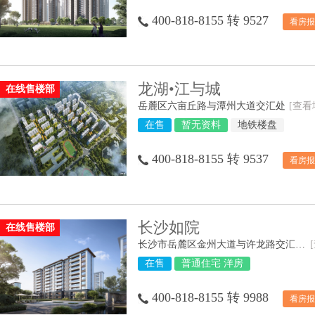
400-818-8155 转 9527
看房报
龙湖•江与城
在线售楼部
岳麓区六亩丘路与潭州大道交汇处
[查看
在售
暂无资料
地铁楼盘
400-818-8155 转 9537
看房报
长沙如院
在线售楼部
长沙市岳麓区金州大道与许龙路交汇处西南角
在售
普通住宅 洋房
400-818-8155 转 9988
看房报