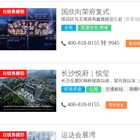
国欣向荣府复式
在线售楼部
雨花区马王堆路和鑫雅路交汇处
[查看地
在售
普通住宅 商铺
400-818-8155 转 9945
看房报
长沙悦府｜悦玺
在线售楼部
长沙岳麓区桐梓坡路以南，望月路以东
即将开盘
公寓
交通枢纽
商圈
400-818-8155
看房报名
运达会展湾
在线售楼部