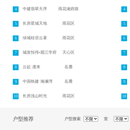
中建翡翠天序
雨花湘府路
4
4
长房星城天地
雨花区
5
5
绿城桂语云著
雨花区
6
6
城发恒伟•观江学府
天心区
7
7
云起·虔来
岳麓
8
8
中国铁建·瀚澜湾
岳麓
9
9
长房浅山时光
雨花区
10
10
户型推荐
户型搜索
室