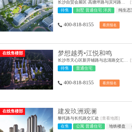
长沙自贸会展区·高塘坪路与滨河路交汇处
待售
别墅 普通住宅 洋房
纯生态
400-818-8155
看房报名
梦想越秀•江悦和鸣
在线售楼部
长沙市天心区新开铺路与志清路交汇处（长郡外国语实验学校旁）
待售
普通住宅
400-818-8155
看房报名
建发玖洲观澜
在线售楼部
黎托路与长托路交汇处
[查看地图]
在售
公寓 普通住宅
地铁楼盘