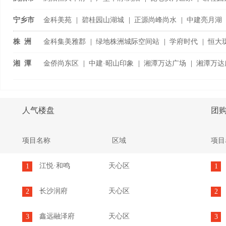
浏阳国际家具城
|
宁乡市
金科美苑
|
碧桂园山湖城
|
正源尚峰尚水
|
中建亮月湖
宁乡恒大御景半岛
|
株 洲
金科集美雅郡
|
绿地株洲城际空间站
|
学府时代
|
恒大
旗渌宴南都
|
湘 潭
金侨尚东区
|
中建·昭山印象
|
湘潭万达广场
|
湘潭万达
潭房·中央公
...
人气楼盘
团
项目名称
区域
项目
江悦·和鸣
天心区
1
1
长沙润府
天心区
2
2
鑫远融泽府
天心区
3
3