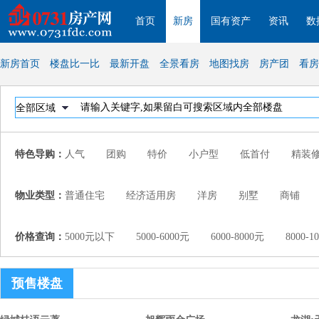
首页
新房
国有资产
资讯
数
新房首页
楼盘比一比
最新开盘
全景看房
地图找房
房产团
看房
特色导购：
人气
团购
特价
小户型
低首付
精装
物业类型：
普通住宅
经济适用房
洋房
别墅
商铺
价格查询：
5000元以下
5000-6000元
6000-8000元
8000
预售楼盘