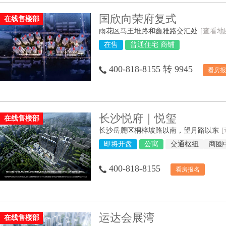
国欣向荣府复式
在线售楼部
雨花区马王堆路和鑫雅路交汇处
[查看地
在售
普通住宅 商铺
400-818-8155 转 9945
看房报
长沙悦府｜悦玺
在线售楼部
长沙岳麓区桐梓坡路以南，望月路以东
即将开盘
公寓
交通枢纽
商圈
400-818-8155
看房报名
运达会展湾
在线售楼部