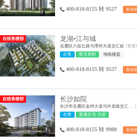
400-818-8155 转 9527
看房报
龙湖•江与城
在线售楼部
岳麓区六亩丘路与潭州大道交汇处
[查看
在售
暂无资料
地铁楼盘
400-818-8155 转 9537
看房报
长沙如院
在线售楼部
长沙市岳麓区金州大道与许龙路交汇处西南角
在售
普通住宅 洋房
400-818-8155 转 9988
看房报