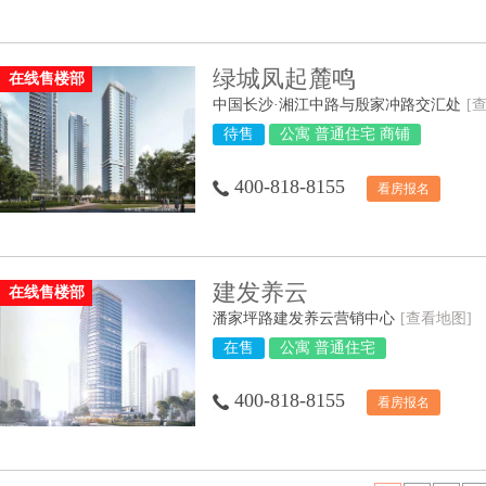
绿城凤起麓鸣
在线售楼部
中国长沙·湘江中路与殷家冲路交汇处
[
待售
公寓 普通住宅 商铺
400-818-8155
看房报名
建发养云
在线售楼部
潘家坪路建发养云营销中心
[查看地图]
在售
公寓 普通住宅
400-818-8155
看房报名