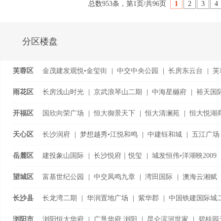
总数953条，第1页/共96页
1
2
3
4
分区楼盘
芙蓉区
金茂建发观悦•金玺街
|
中交中央公园
|
长房东云台
|
芙
千江•
...
雨花区
长房浅山时光
|
京武浪琴山二期
|
中海星樾府
|
裕天国
|
泰禹雅鲤
|
开福区
国欣向荣广场
|
恒大御景天下
|
恒大清澜苑
|
恒大悦湖
湘江金茂府
|
卓越·朗宋
|
天心区
长沙润府
|
梦想越秀•江悦和鸣
|
中建钰和城
|
五江广场
丽发新城四期
|
岳麓区
建投象山国际
|
长沙悦府｜悦玺
|
城发恒伟•洋湖映2009
望城区
富基世纪公园
|
中交凤鸣九章
|
湾田国际
|
澳海云湘赋
时代倾城•
长沙县
长龙湾二期
|
华润置地广场
|
紫华郡
|
中国铁建国际城
|
中梁鎏金公馆
|
浏阳市
浏阳恒大华府
|
广垦华府.浏阳
|
昆仑滨河世家
|
碧桂园