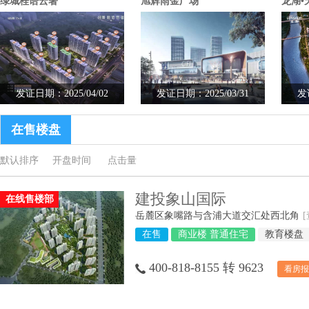
绿城桂语云著
旭辉雨金广场
龙湖•
发证日期：2025/04/02
发证日期：2025/03/31
发
在售楼盘
默认排序
开盘时间
点击量
建投象山国际
在线售楼部
岳麓区象嘴路与含浦大道交汇处西北角
在售
商业楼 普通住宅
教育楼盘
400-818-8155 转 9623
看房报