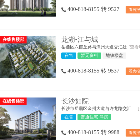
400-818-8155 转 9527
看房报
龙湖•江与城
在线售楼部
岳麓区六亩丘路与潭州大道交汇处
[查看
在售
暂无资料
地铁楼盘
400-818-8155 转 9537
看房报
长沙如院
在线售楼部
长沙市岳麓区金州大道与许龙路交汇处西南角
在售
普通住宅 洋房
400-818-8155 转 9988
看房报