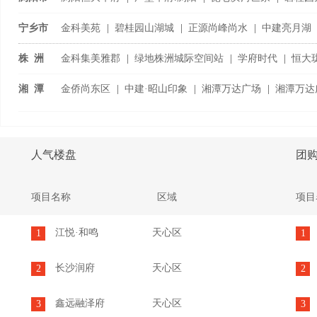
浏阳国际家具城
|
宁乡市
金科美苑
|
碧桂园山湖城
|
正源尚峰尚水
|
中建亮月湖
宁乡恒大御景半岛
|
株 洲
金科集美雅郡
|
绿地株洲城际空间站
|
学府时代
|
恒大
旗渌宴南都
|
湘 潭
金侨尚东区
|
中建·昭山印象
|
湘潭万达广场
|
湘潭万达
潭房·中央公
...
人气楼盘
团
项目名称
区域
项目
江悦·和鸣
天心区
1
1
长沙润府
天心区
2
2
鑫远融泽府
天心区
3
3