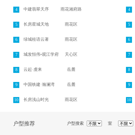
中建翡翠天序
雨花湘府路
4
4
长房星城天地
雨花区
5
5
绿城桂语云著
雨花区
6
6
城发恒伟•观江学府
天心区
7
7
云起·虔来
岳麓
8
8
中国铁建·瀚澜湾
岳麓
9
9
长房浅山时光
雨花区
10
10
户型推荐
户型搜索
室