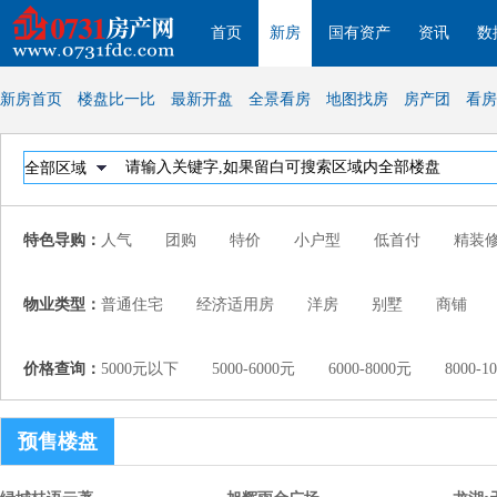
首页
新房
国有资产
资讯
数
新房首页
楼盘比一比
最新开盘
全景看房
地图找房
房产团
看房
特色导购：
人气
团购
特价
小户型
低首付
精装
物业类型：
普通住宅
经济适用房
洋房
别墅
商铺
价格查询：
5000元以下
5000-6000元
6000-8000元
8000
预售楼盘