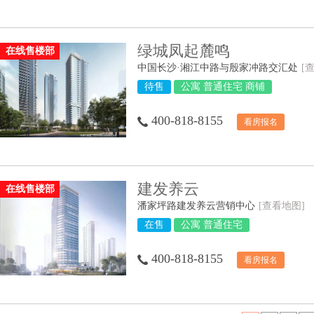
绿城凤起麓鸣
在线售楼部
中国长沙·湘江中路与殷家冲路交汇处
[
待售
公寓 普通住宅 商铺
400-818-8155
看房报名
建发养云
在线售楼部
潘家坪路建发养云营销中心
[查看地图]
在售
公寓 普通住宅
400-818-8155
看房报名