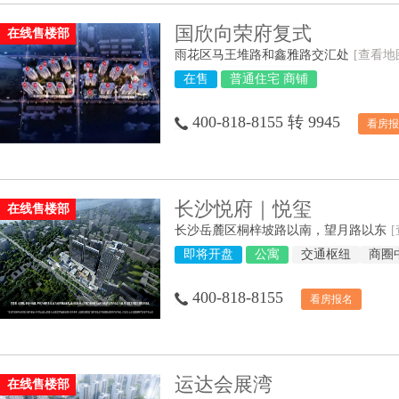
国欣向荣府复式
在线售楼部
雨花区马王堆路和鑫雅路交汇处
[查看地
在售
普通住宅 商铺
400-818-8155 转 9945
看房报
长沙悦府｜悦玺
在线售楼部
长沙岳麓区桐梓坡路以南，望月路以东
即将开盘
公寓
交通枢纽
商圈
400-818-8155
看房报名
运达会展湾
在线售楼部