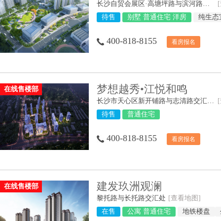
长沙自贸会展区·高塘坪路与滨河路交汇处
待售
别墅 普通住宅 洋房
纯生态
400-818-8155
看房报名
梦想越秀•江悦和鸣
在线售楼部
长沙市天心区新开铺路与志清路交汇处（长郡外国语实验学校旁）
待售
普通住宅
400-818-8155
看房报名
建发玖洲观澜
在线售楼部
黎托路与长托路交汇处
[查看地图]
在售
公寓 普通住宅
地铁楼盘