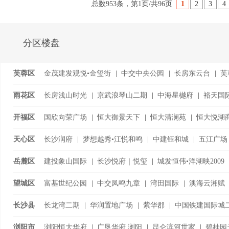
总数953条，第1页/共96页
1
2
3
4
分区楼盘
芙蓉区
金茂建发观悦•金玺街
|
中交中央公园
|
长房东云台
|
芙
千江•
...
雨花区
长房浅山时光
|
京武浪琴山二期
|
中海星樾府
|
裕天国
|
泰禹雅鲤
|
开福区
国欣向荣广场
|
恒大御景天下
|
恒大清澜苑
|
恒大悦湖
湘江金茂府
|
卓越·朗宋
|
天心区
长沙润府
|
梦想越秀•江悦和鸣
|
中建钰和城
|
五江广场
丽发新城四期
|
岳麓区
建投象山国际
|
长沙悦府｜悦玺
|
城发恒伟•洋湖映2009
望城区
富基世纪公园
|
中交凤鸣九章
|
湾田国际
|
澳海云湘赋
时代倾城•
长沙县
长龙湾二期
|
华润置地广场
|
紫华郡
|
中国铁建国际城
|
中梁鎏金公馆
|
浏阳市
浏阳恒大华府
|
广垦华府.浏阳
|
昆仑滨河世家
|
碧桂园