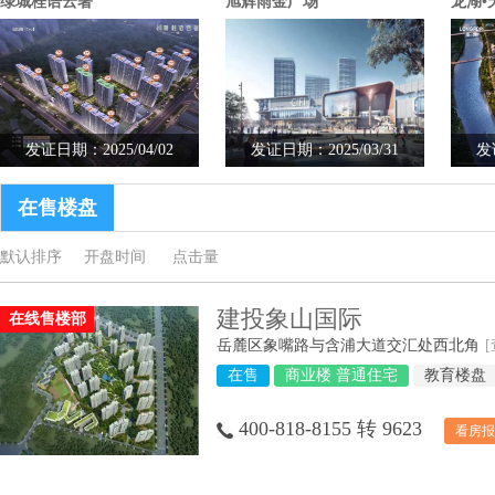
绿城桂语云著
旭辉雨金广场
龙湖•
发证日期：2025/04/02
发证日期：2025/03/31
发
在售楼盘
默认排序
开盘时间
点击量
建投象山国际
在线售楼部
岳麓区象嘴路与含浦大道交汇处西北角
在售
商业楼 普通住宅
教育楼盘
400-818-8155 转 9623
看房报