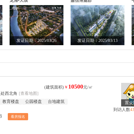
龙湖•天璞
嘉信博麓郡
发证日期：2025/03/26
发证日期：2025/03/13
10500
(建筑面积)
￥
元/㎡
汇处西北角
[查看地图]
教育楼盘
公园楼盘
台地建筑
置业
到访人数
4
3
看房报名