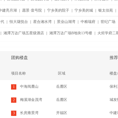
中建亮月湖
|
愿景·壹号院
|
宁乡美的院子
|
宁乡美的城
|
银太佳苑
|
时代
|
恒大珑悦台
|
星合湘水湾
|
景业山湖湾
|
中粮瑞府
|
世纪广场
|
湘潭万达广场五星级酒店
|
湘潭万达广场B地块13号楼
|
火炬学府二期
团购楼盘
推荐
项目名称
区域
楼盘
中海阅麓山
岳麓区
保利
1
梅溪湖金茂湾
岳麓区
城发
2
长房雍景湾
开福区
中建
3