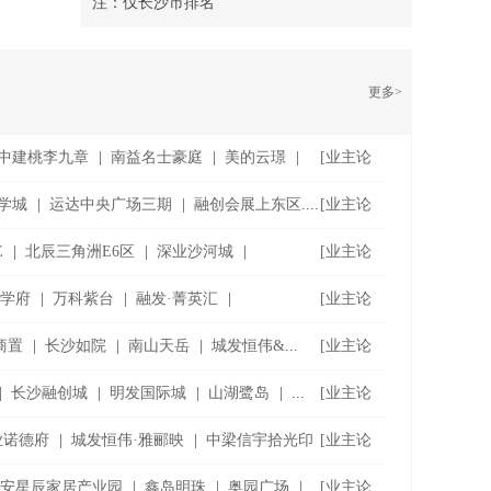
注：仅长沙市排名
更多>
中建桃李九章
|
南益名士豪庭
|
美的云璟
|
[业主论
坛]
学城
|
运达中央广场三期
|
融创会展上东区
....
[业主论
坛]
E
|
北辰三角洲E6区
|
深业沙河城
|
[业主论
坛]
江学府
|
万科紫台
|
融发·菁英汇
|
[业主论
坛]
商置
|
长沙如院
|
南山天岳
|
城发恒伟&
...
[业主论
坛]
|
长沙融创城
|
明发国际城
|
山湖鹭岛
|
...
[业主论
坛]
业诺德府
|
城发恒伟·雅郦映
|
中梁信宇拾光印
[业主论
坛]
安星辰家居产业园
|
鑫岛明珠
|
奥园广场
|
[业主论