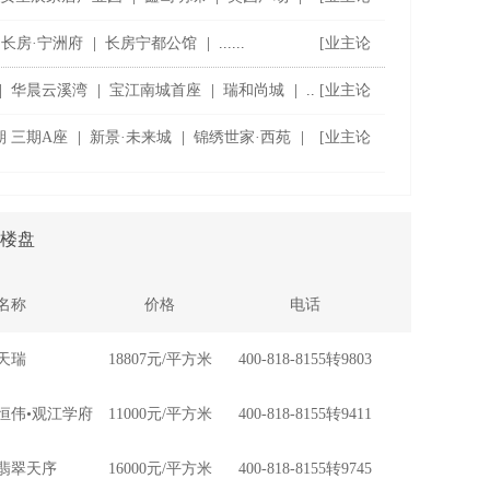
坛]
长房·宁洲府
|
长房宁都公馆
|
......
[业主论
坛]
|
华晨云溪湾
|
宝江南城首座
|
瑞和尚城
|
..
[业主论
坛]
 三期A座
|
新景·未来城
|
锦绣世家·西苑
|
[业主论
坛]
楼盘
名称
价格
电话
天瑞
18807元/平方米
400-818-8155转9803
恒伟•观江学府
11000元/平方米
400-818-8155转9411
翡翠天序
16000元/平方米
400-818-8155转9745