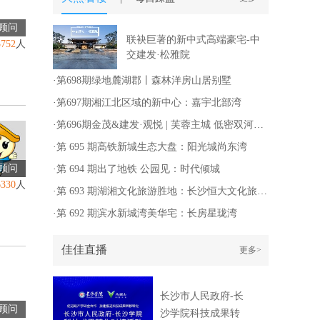
顾问
联袂巨著的新中式高端豪宅-中
3752
人
交建发·松雅院
·
第698期绿地麓湖郡丨森林洋房山居别墅
·
第697期湘江北区域的新中心：嘉宇北部湾
·
第696期金茂&建发·观悦 | 芙蓉主城 低密双河景东方国风华宅
·
第 695 期高铁新城生态大盘：阳光城尚东湾
顾问
·
第 694 期出了地铁 公园见：时代倾城
6330
人
·
第 693 期湖湘文化旅游胜地：长沙恒大文化旅游城
·
第 692 期滨水新城湾美华宅：长房星珑湾
佳佳直播
更多>
长沙市人民政府-长
顾问
沙学院科技成果转