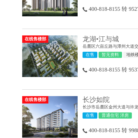
400-818-8155 转 952
龙湖•江与城
在线售楼部
岳麓区六亩丘路与潭州大道
在售
暂无资料
地铁
400-818-8155 转 953
长沙如院
在线售楼部
在售
普通住宅 洋房
400-818-8155 转 998