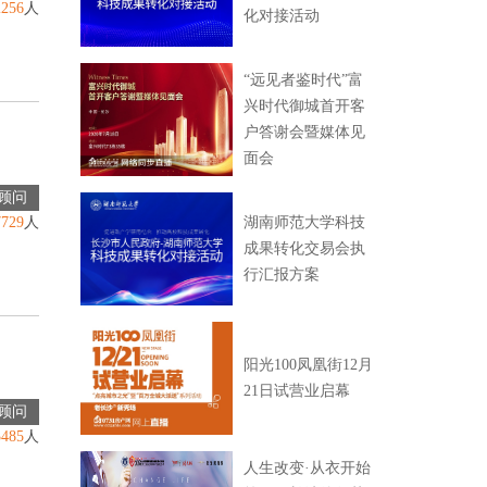
2256
人
化对接活动
“远见者鉴时代”富
兴时代御城首开客
户答谢会暨媒体见
面会
顾问
7729
人
湖南师范大学科技
成果转化交易会执
行汇报方案
阳光100凤凰街12月
21日试营业启幕
顾问
3485
人
人生改变·从衣开始