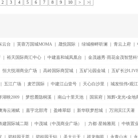
2
3
4
5
6
7
8
9
10
>
>|
东云台
|
芙蓉万国城MOMA
|
晟悦国际
|
绿城柳畔听澜
|
青云上府
|
府
|
裕天国际商汇中心
|
中建嘉和城凤凰台
|
金茂越秀·雨花金茂智慧科
恒大悦湖商业广场
|
高岭国际商贸城
|
五矿沁园金城
|
五矿长沙LIV
|
五江广场
|
麦芒国际
|
中建江山壹号
|
天心白沙里
|
城发恒伟•观
湖映2009
|
梦想麓隐桐溪
|
南山十里天池
|
国宸府｜旭辉•龙光•金地
澳海云湘赋
|
嘉宇北部湾
|
盈峰翠邸
|
新华联梦想城
|
万润滨江天著
铁建国际城二期
|
中茂城（中茂商业广场）
|
力都·星翰雅苑
|
中铁置
家
|
碧桂园天荟
|
碧桂园天钻
|
圣大云天
|
祥龙御苑
|
永青山水
|
永