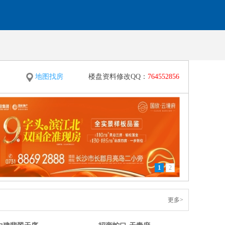
地图找房
楼盘资料修改QQ：
764552856
1
2
更多>