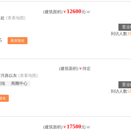
12600
(建筑面积)
￥
元/㎡
汇处
[查看地图]
置业
到访人数
3
5
看房报名
(建筑面积)
￥
待定
望月路以东
[查看地图]
枢纽
商圈中心
置业
到访人数
5
报名
17500
(建筑面积)
￥
元/㎡