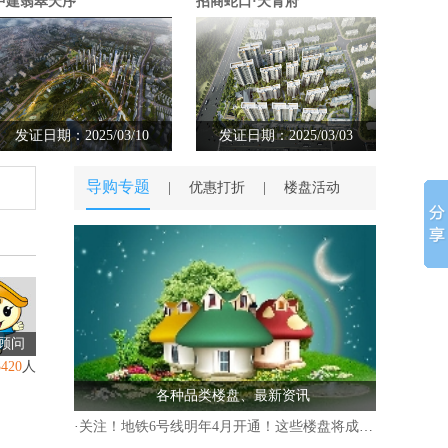
中建翡翠天序
招商蛇口·天青府
发证日期：2025/03/10
发证日期：2025/03/03
导购专题
|
优惠打折
|
楼盘活动
顾问
3420
人
各种品类楼盘、最新资讯
·
关注！地铁6号线明年4月开通！这些楼盘将成“香饽饽”！