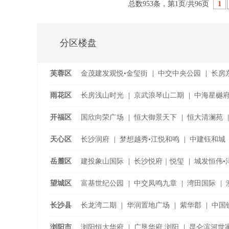
总数953条，第1页/共96页
1
分区楼盘
芙蓉区
金茂建发观悦•金玺街
|
中交中央公园
|
长房
千江•
...
雨花区
长房浅山时光
|
京武浪琴山二期
|
中海星樾
|
泰禹雅鲤
|
开福区
国欣向荣广场
|
恒大御景天下
|
恒大清澜苑
|
湘江金茂府
|
卓越·朗宋
|
天心区
长沙润府
|
梦想越秀•江悦和鸣
|
中建钰和城
丽发新城四期
|
岳麓区
建投象山国际
|
长沙悦府｜悦玺
|
城发恒伟•洋
望城区
富基世纪公园
|
中交凤鸣九章
|
湾田国际
|
时代倾城•
长沙县
长龙湾二期
|
华润置地广场
|
紫华郡
|
中国
|
中梁鎏金公馆
|
浏阳市
浏阳恒大华府
|
广垦华府.浏阳
|
昆仑滨河世