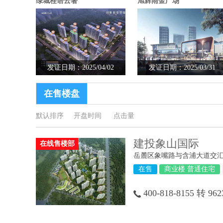
绿城桂语云著
旭辉雨金广场
发证日期：2025/04/02
发证日期：2025/03/31
在售楼盘
默认排序
开盘时间
点击量
建投象山国际
在线售楼部
岳麓区象嘴路与含浦大道交
在售
商业楼 普通住宅
400-818-8155 转 962