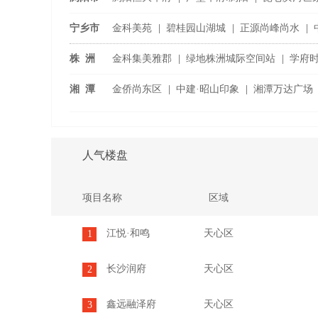
浏阳国际家具城
|
宁乡市
金科美苑
|
碧桂园山湖城
|
正源尚峰尚水
|
宁乡恒大御景半岛
|
株 洲
金科集美雅郡
|
绿地株洲城际空间站
|
学府
旗渌宴南都
|
湘 潭
金侨尚东区
|
中建·昭山印象
|
湘潭万达广场
潭房·中央公
...
人气楼盘
项目名称
区域
江悦·和鸣
天心区
1
长沙润府
天心区
2
鑫远融泽府
天心区
3