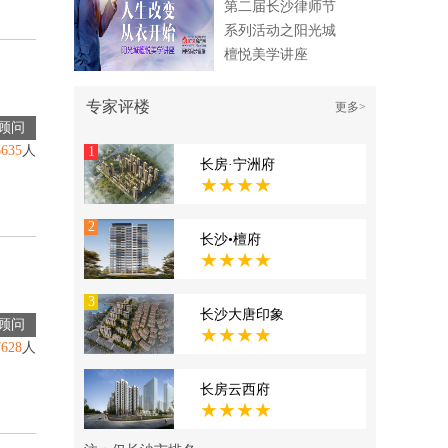
第二届长沙律师节
系列活动之阳光城
檀悦美学讲座
专家评楼
更多>
顾问
6635
人
1
长房·宁洲府
★★★★
2
长沙•檀府
★★★★
3
长沙大唐印象
顾问
★★★★
7628
人
长房云西府
★★★★