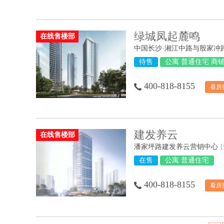
绿城凤起麓鸣
在线售楼部
中国长沙·湘江中路与殷家冲
待售
公寓 普通住宅 商
400-818-8155
看房
建发养云
在线售楼部
潘家坪路建发养云营销中心
在售
公寓 普通住宅
400-818-8155
看房