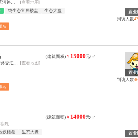
长沙自贸会展区·高塘坪路与滨河路交汇处
[查看地图]
房
纯生态宜居楼盘
生态大盘
置业
到访人数
4
报名
鸣
15000
(建筑面积)
￥
元/㎡
长沙市天心区新开铺路与志清路交汇处（长郡外国语实验学校旁）
[查看地图]
置业
到访人数
4
报名
14000
(建筑面积)
￥
元/㎡
地图]
地铁楼盘
生态大盘
置业