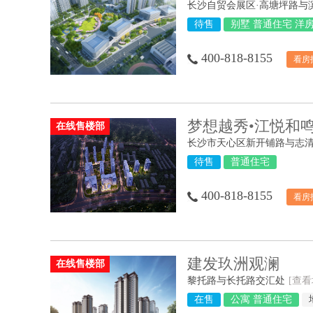
待售
别墅 普通住宅 洋
400-818-8155
看房
梦想越秀•江悦和
在线售楼部
待售
普通住宅
400-818-8155
看房
建发玖洲观澜
在线售楼部
黎托路与长托路交汇处
[查看
在售
公寓 普通住宅