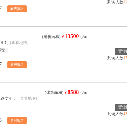
到访人数
7
7
看房报名
13500
(建筑面积)
￥
元/㎡
交汇处
[查看地图]
楼盘
置业
到访人数
1
7
看房报名
8588
(建筑面积)
￥
元/㎡
长沙市岳麓区金州大道与许龙路交汇处西南角
[查看地图]
置业
到访人数
4
8
看房报名