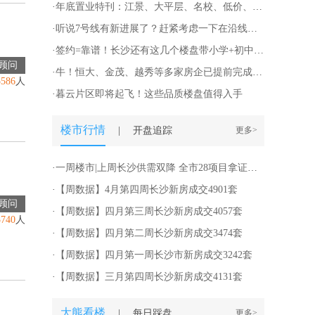
·
年底置业特刊：江景、大平层、名校、低价、地铁….8大热门片区精装9字头起！
·
听说7号线有新进展了？赶紧考虑一下在沿线附近安个家！
·
签约=靠谱！长沙还有这几个楼盘带小学+初中“双名校”有房源在售！
顾问
·
牛！恒大、金茂、越秀等多家房企已提前完成全年目标，这些品牌盘仅需6字头起！
5586
人
·
暮云片区即将起飞！这些品质楼盘值得入手
楼市行情
|
开盘追踪
更多>
·
一周楼市|上周长沙供需双降 全市28项目拿证入市
·
【周数据】4月第四周长沙新房成交4901套
顾问
·
【周数据】四月第三周长沙新房成交4057套
3740
人
·
【周数据】四月第二周长沙新房成交3474套
·
【周数据】四月第一周长沙市新房成交3242套
·
【周数据】三月第四周长沙新房成交4131套
大熊看楼
|
每日踩盘
更多>