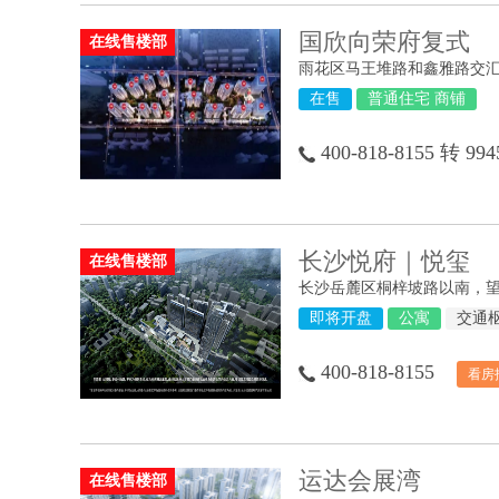
国欣向荣府复式
在线售楼部
雨花区马王堆路和鑫雅路交
在售
普通住宅 商铺
400-818-8155 转 994
长沙悦府｜悦玺
在线售楼部
长沙岳麓区桐梓坡路以南，
即将开盘
公寓
交通
400-818-8155
看房
运达会展湾
在线售楼部