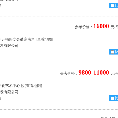
5
比
16000
参考价格：
元/
新开铺路交会处东南角
[查看地图]
开发有限公司
比
9800-11000
参考价格：
元/
文化艺术中心北
[查看地图]
开发有限公司
9
比