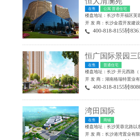
恒大清澜苑
在售
公寓 普通住宅
楼盘地址：长沙市开福区芙
开 发 商：长沙金霞开发建
400-818-8155转836
恒广国际景园三
在售
普通住宅
楼盘地址：长沙·开元西路（
开 发 商：湖南格瑞特置业
400-818-8155转808
湾田国际
在售
商铺
楼盘地址：长沙芙蓉北路以
开 发 商：长沙港湾置业有