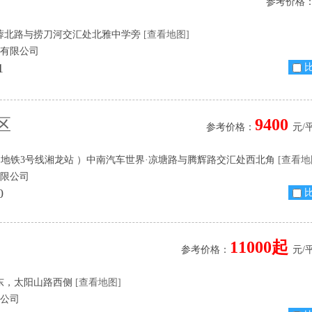
参考价格
蓉北路与捞刀河交汇处北雅中学旁
[查看地图]
设有限公司
1
比
区
9400
参考价格：
元/
 地铁3号线湘龙站 ）中南汽车世界·凉塘路与腾辉路交汇处西北角
[查看地
有限公司
0
比
11000起
参考价格：
元/
东，太阳山路西侧
[查看地图]
限公司