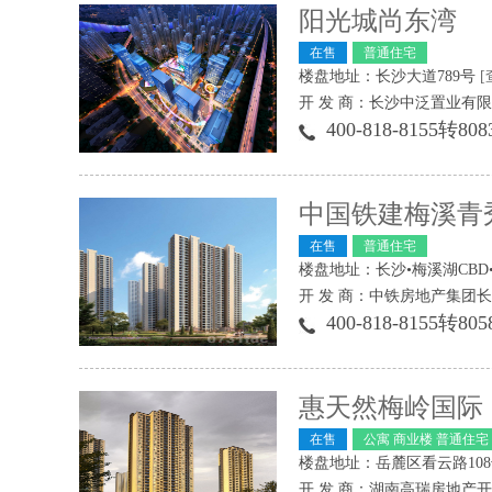
阳光城尚东湾
在售
普通住宅
楼盘地址：长沙大道789号
[
开 发 商：长沙中泛置业有
400-818-8155转808
中国铁建梅溪青
在售
普通住宅
楼盘地址：长沙•梅溪湖CB
开 发 商：中铁房地产集团
400-818-8155转805
惠天然梅岭国际
在售
公寓 商业楼 普通住宅
楼盘地址：岳麓区看云路10
开 发 商：湖南高瑞房地产