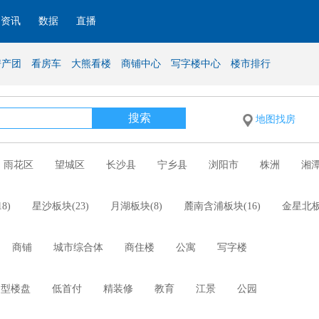
资讯
数据
直播
房产团
看房车
大熊看楼
商铺中心
写字楼中心
楼市排行
地图找房
雨花区
望城区
长沙县
宁乡县
浏阳市
株洲
湘
8)
星沙板块(23)
月湖板块(8)
麓南含浦板块(16)
金星北板
商铺
城市综合体
商住楼
公寓
写字楼
户型楼盘
低首付
精装修
教育
江景
公园