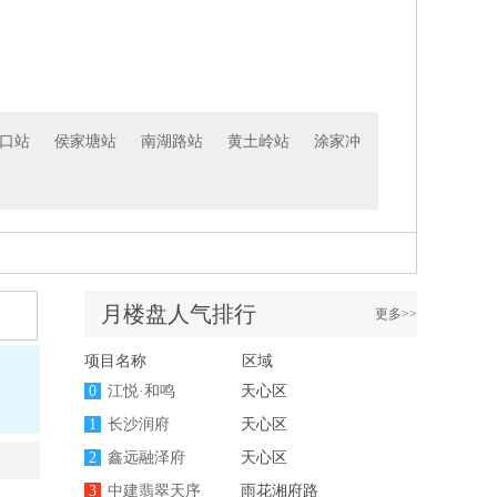
口站
侯家塘站
南湖路站
黄土岭站
涂家冲
月楼盘人气排行
更多>>
项目名称
区域
0
江悦·和鸣
天心区
1
长沙润府
天心区
2
鑫远融泽府
天心区
3
中建翡翠天序
雨花湘府路