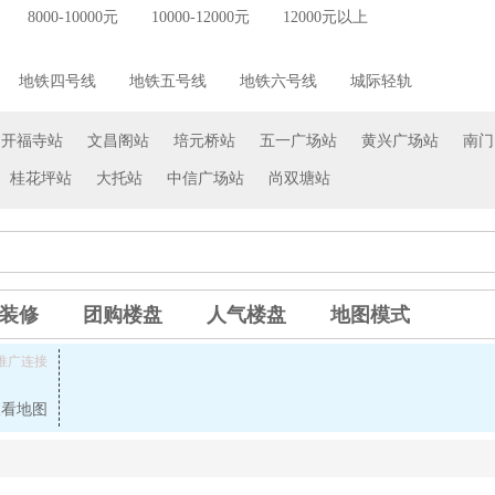
8000-10000元
10000-12000元
12000元以上
地铁四号线
地铁五号线
地铁六号线
城际轻轨
开福寺站
文昌阁站
培元桥站
五一广场站
黄兴广场站
南门
桂花坪站
大托站
中信广场站
尚双塘站
装修
团购楼盘
人气楼盘
地图模式
推广连接
查看地图